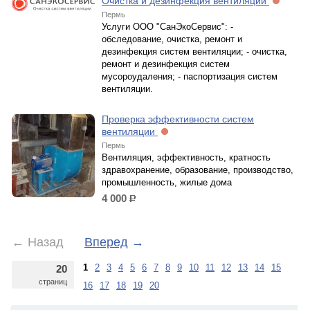
Очистка и дезинфекция вентиляции
Пермь
Услуги ООО "СанЭкоСервис": -
обследование, очистка, ремонт и
дезинфекция систем вентиляции; - очистка,
ремонт и дезинфекция систем
мусороудаления; - паспортизация систем
вентиляции.
Проверка эффективности систем
вентиляции
Пермь
Вентиляция, эффективность, кратность
здравохранение, образование, производство,
промышленность, жилые дома
4 000
р.
←
Назад
Вперед
→
1
2
3
4
5
6
7
8
9
10
11
12
13
14
15
20
страниц
16
17
18
19
20