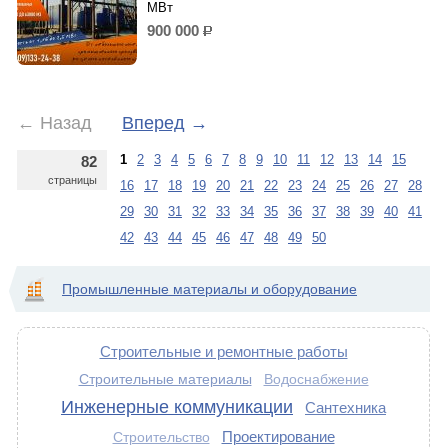
МВт
900 000
р.
←
Назад
Вперед
→
1
2
3
4
5
6
7
8
9
10
11
12
13
14
15
82
страницы
16
17
18
19
20
21
22
23
24
25
26
27
28
29
30
31
32
33
34
35
36
37
38
39
40
41
42
43
44
45
46
47
48
49
50
Промышленные материалы и оборудование
Строительные и ремонтные работы
Строительные материалы
Водоснабжение
Инженерные коммуникации
Сантехника
Проектирование
Строительство