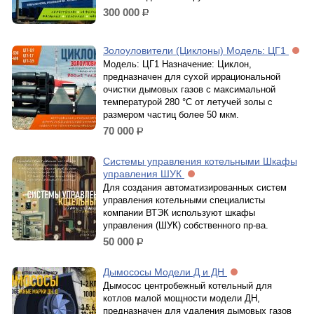
300 000
р.
Золоуловители (Циклоны) Модель: ЦГ1
Модель: ЦГ1 Назначение: Циклон,
предназначен для сухой иррациональной
очистки дымовых газов с максимальной
температурой 280 °С от летучей золы с
размером частиц более 50 мкм.
70 000
р.
Системы управления котельными Шкафы
управления ШУК
Для создания автоматизированных систем
управления котельными специалисты
компании ВТЭК используют шкафы
управления (ШУК) собственного пр-ва.
50 000
р.
Дымососы Модели Д и ДН
Дымосос центробежный котельный для
котлов малой мощности модели ДН,
предназначен для удаления дымовых газов