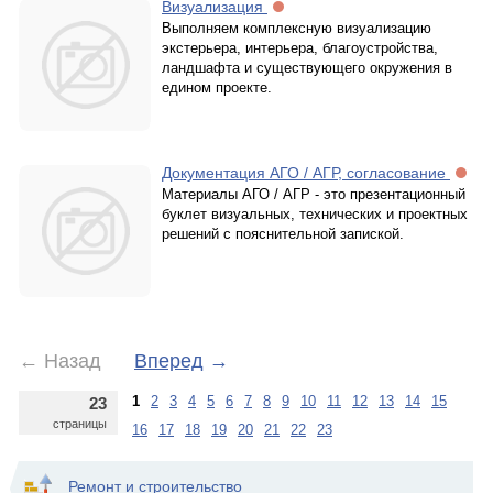
Визуализация
Выполняем комплексную визуализацию
экстерьера, интерьера, благоустройства,
ландшафта и существующего окружения в
едином проекте.
Документация АГО / АГР, согласование
Материалы АГО / АГР - это презентационный
буклет визуальных, технических и проектных
решений с пояснительной запиской.
←
Назад
Вперед
→
1
2
3
4
5
6
7
8
9
10
11
12
13
14
15
23
страницы
16
17
18
19
20
21
22
23
Ремонт и строительство