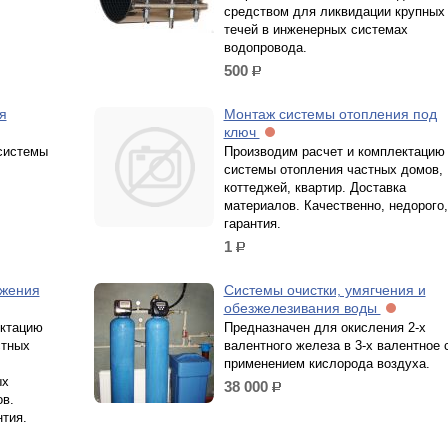
средством для ликвидации крупных
течей в инженерных системах
водопровода.
500
р.
я
Монтаж системы отопления под
ключ
системы
Производим расчет и комплектацию
системы отопления частных домов,
коттеджей, квартир. Доставка
материалов. Качественно, недорого,
гарантия.
1
р.
бжения
Системы очистки, умягчения и
обезжелезивания воды
ектацию
Предназначен для окисления 2-х
стных
валентного железа в 3-х валентное 
применением кислорода воздуха.
ых
38 000
р.
ов.
нтия.