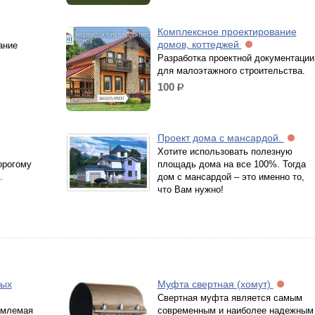
Комплексное проектирование
домов, коттеджей
ание
Разработка проектной документации
для малоэтажного строительства.
100
р.
Проект дома с мансардой.
Хотите использовать полезную
орогому
площадь дома на все 100%. Тогда
.
дом с мансардой – это именно то,
что Вам нужно!
ных
Муфта свертная (хомут)
Свертная муфта является самым
емлемая
современным и наиболее надежным