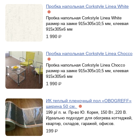
Пробка напольная Corkstyle Linea White
Пробка напольная Corkstyle Linea White
размер на замке 915х305х10,5 мм, клеевая
915х305х6 мм
1 990
р.
Пробка напольная Corkstyle Linea Chocco
Пробка напольная Corkstyle Linea Chocco
размер на замке 915х305х10,5 мм, клеевая
915х305х6 мм
1 990
р.
ИК теплый пленочный пол «OBOGREFF»
ширина 50 см.
199 р/ п. м. Пр-во Ю. Корея, 150 Вт.,220 В.
Идеально подходит для обогрева коттеджей,
квартир, складов, гаражей, офисов.
199
р.