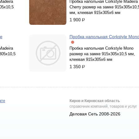
Madeira
Пробка напольная Corkstyle Madeira
05х10,5
Cherry размер на замке 915х305х10,
мм, клеевая 915х305х6 мм
1 900
р.
le
Пробка напольная Corkstyle Mon
Madeira
Пробка напольная Corkstyle Mono
305х10,5
размер на замке 915х305х10,5 мм,
клеевая 915х305х6 мм
1 350
р.
кте
Киров и Кировская область
справочник компаний, товаров и услуг
Деловая Сеть 2008-2026