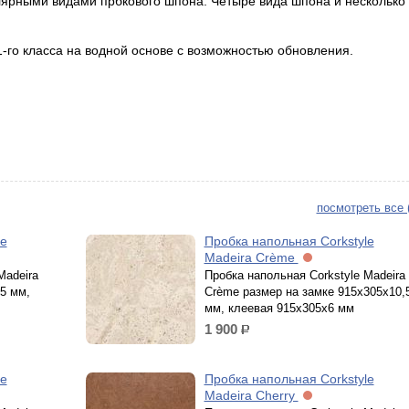
лярными видами прбкового шпона. Четыре вида шпона и несколько
-го класса на водной основе с возможностью обновления.
посмотреть все 
le
Пробка напольная Corkstyle
Madeira Crème
Madeira
Пробка напольная Corkstyle Madeira
5 мм,
Crème размер на замке 915х305х10,
мм, клеевая 915х305х6 мм
1 900
р.
le
Пробка напольная Corkstyle
Madeira Cherry