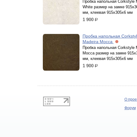
Пробка напольная Corkstyle 
White размер на замке 915х3
мм, клеевая 915х305х6 мм
1 900
р.
Пробка напольная Corksty
Madeira Mocca
Пробка напольная Corkstyle 
Mocca размер на замке 915х
мм, клеевая 915х305х6 мм
1 900
р.
О прое
Форум