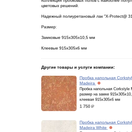
Коллекция пробковых полов с наиболее попу
цветовых решений.
Надежный полиуретановый лак "Х-Protect@ 31
Размер:
Замковые 915х305х10,5 мм
Клеевые 915х305х6 мм
Другие товары и услуги компании:
Пробка напольная Corksty
Madeira
Пробка напольная Corkstyle 
размер на замке 915х305х10,
клеевая 915х305х6 мм
1 750
р.
Пробка напольная Corksty
Madeira White