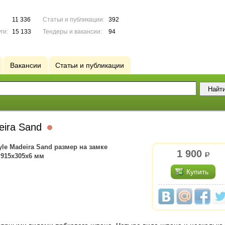
11 336
Статьи и публикации:
392
ги:
15 133
Тендеры и вакансии:
94
Вакансии
Статьи и публикации
eira Sand
le Madeira Sand размер на замке
1 900
р.
 915х305х6 мм
Купить