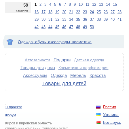
1
2
3
4
5
6
7
8
9
10
11
12
13
14
15
58
страниц
16
17
18
19
20
21
22
23
24
25
26
27
28
29
30
31
32
33
34
35
36
37
38
39
40
41
42
43
44
45
46
47
48
49
50
Одежда, обувь, аксессуары, косметика
Подарки
Автозапчасти
Детская одежда
Товары для дома
Косметика и парфюмерия
Аксессуары
Одежда
Мебель
Красота
Товары для детей
Россия
О проекте
Украина
Форум
Беларусь
Киров и Кировская область
справочник компаний, товаров и услуг