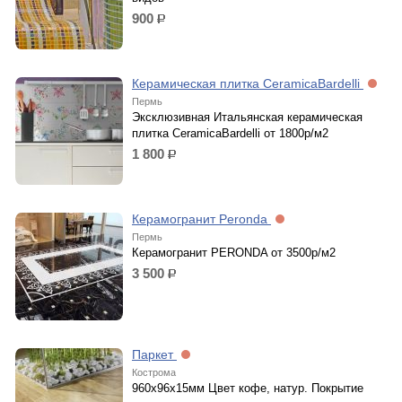
900
р.
Керамическая плитка CeramicaBardelli
Пермь
Эксклюзивная Итальянская керамическая
плитка CeramicaBardelli от 1800р/м2
1 800
р.
Керамогранит Peronda
Пермь
Керамогранит PERONDA от 3500р/м2
3 500
р.
Паркет
Кострома
960х96х15мм Цвет кофе, натур. Покрытие