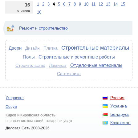
1
2
3
4
5
6
7
8
9
10
11
12
13
14
15
16
страниц
16
Ремонт и строительство
Строительные материалы
Двери
Дизайн
Плитка
Полы
Строительные и ремонтные работы
Отделочные материалы
Ламинат
Строительство
Сантехника
Россия
О проекте
Украина
Форум
Беларусь
Киров и Кировская область
справочник компаний, товаров и услуг
Казахстан
Деловая Сеть 2008-2026