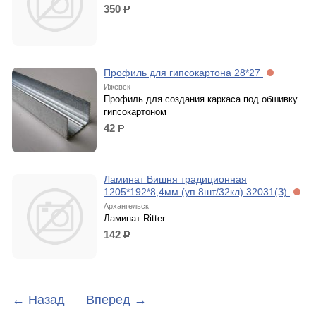
350
р.
Профиль для гипсокартона 28*27
Ижевск
Профиль для создания каркаса под обшивку
гипсокартоном
42
р.
Ламинат Вишня традиционная
1205*192*8,4мм (уп.8шт/32кл) 32031(З)
Архангельск
Ламинат Ritter
142
р.
←
Назад
Вперед
→