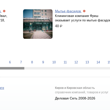
к
Мытье фасадов
Овал,
Клининговая компания Фреш
18,
оказывает услуги по мытью фасадо
40
р.
6
7
8
9
10
11
12
13
14
1
кте
Киров и Кировская область
справочник компаний, товаров и услуг
Деловая Сеть 2008-2026