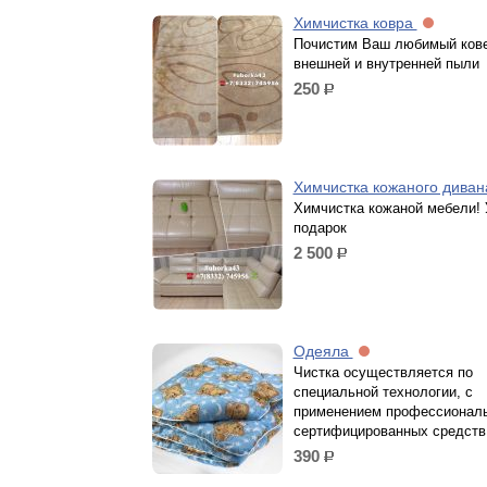
Химчистка ковра
Почистим Ваш любимый кове
внешней и внутренней пыли
250
р.
Химчистка кожаного дива
Химчистка кожаной мебели! 
подарок
2 500
р.
Одеяла
Чистка осуществляется по
специальной технологии, с
применением профессионал
сертифицированных средств
390
р.