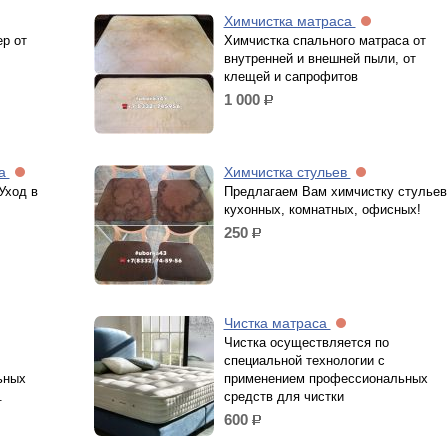
Химчистка матраса
р от
Химчистка спального матраса от
внутренней и внешней пыли, от
клещей и сапрофитов
1 000
р.
на
Химчистка стульев
Уход в
Предлагаем Вам химчистку стульев
кухонных, комнатных, офисных!
250
р.
Чистка матраса
Чистка осуществляется по
специальной технологии с
ьных
применением профессиональных
.
средств для чистки
600
р.