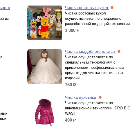
ьного
Чистка ростовых кукол
Чистка ростовых кукол
ий из
осуществляется по специально
разработанной щядящей технологии
1 000
р.
Чистка свадебного платья
ка
Чистка осуществляется по
специальным технологиям с
применением профессиональных
средств для чистки текстильных
изделий
750
р.
Чистка пуховика
Чистка осуществляется по
инновационной технологии IDRO BI
ьных
WASH
ьных
490
р.