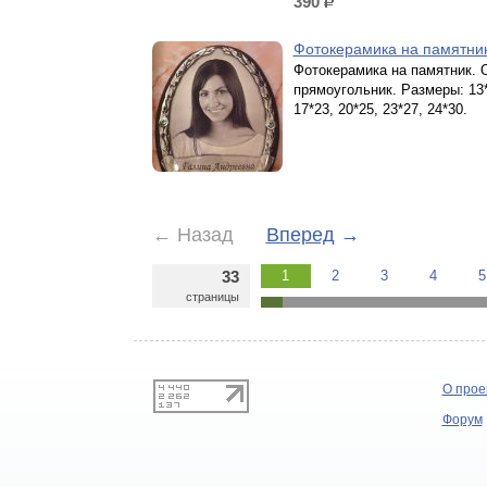
390
р.
Фотокерамика на памятни
Фотокерамика на памятник. 
прямоугольник. Размеры: 13*
17*23, 20*25, 23*27, 24*30.
←
Назад
Вперед
→
33
1
2
3
4
5
страницы
О прое
Форум