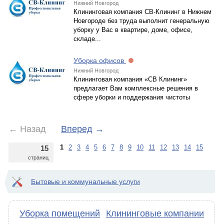
Нижний Новгород
Клининговая компания СВ-Клининг в Нижнем
Новгороде без труда выполнит генеральную
уборку у Вас в квартире, доме, офисе,
складе...
Уборка офисов
Нижний Новгород
Клининговая компания «СВ Клининг»
предлагает Вам комплексные решения в
сфере уборки и поддержания чистоты
←
Назад
Вперед
→
1
2
3
4
5
6
7
8
9
10
11
12
13
14
15
15
страниц
Бытовые и коммунальные услуги
Уборка помещений
Клининговые компании