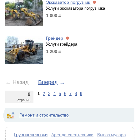
Экскаватор погрузчик
Услуги экскаватора погрузчика
1 000
р.
Грейдер
Услуги грейдера
1 200
р.
←
Назад
Вперед
→
1
2
3
4
5
6
7
8
9
9
страниц
Ремонт и строительство
Грузоперевозки
Аренда спецтехники
Вывоз мусора