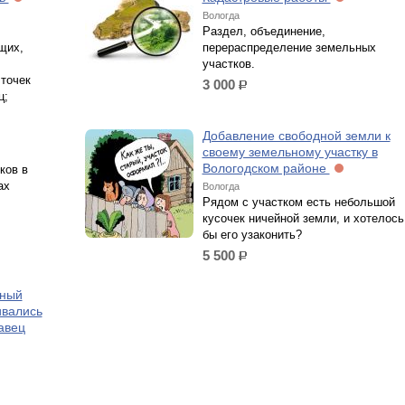
Вологда
Раздел, объединение,
щих,
перераспределение земельных
участков.
точек
3 000
р.
ц;
Добавление свободной земли к
своему земельному участку в
Вологодском районе
ков в
ах
Вологда
Рядом с участком есть небольшой
кусочек ничейной земли, и хотелось
бы его узаконить?
5 500
р.
ьный
ивались
давец