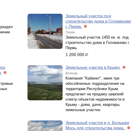
Земельный участок под
строительство дома в Голованово
г. Пермь
 раздел
нение
Пермь
Земельный участок 1450 кв. м. под
строительство дома в Голованово г.
Пермь
1 200 000
р.
нос
Земельные участки в Крыму
в
Вологда
Компания "Кабинет", имея три
стровые
обособленных подразделения на
ьных
территории Республики Крым,
предлагает на продажу широкий
спектр объектов недвижимости в
Крыму - дома, дачи, квартиры,
земельные участки.
Земельный участок в д. Большая
Мось для строительства дома.