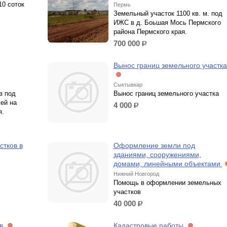
0 соток
Пермь
Земельный участок 1100 кв. м. под
ИЖС в д. Боьшая Мось Пермского
района Пермского края.
700 000
р.
Вынос границ земельного участка
Сыктывкар
в под
Вынос границ земельного участка
ей на
4 000
р.
я.
тков в
Оформление земли под
зданиями, сооружениями,
домами, линейными объектами
Нижний Новгород
Помощь в оформлении земельных
участков
40 000
р.
ов
Кадастровые работы