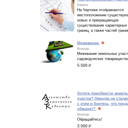
Ижевск
На Чертеже отображаются
местоположение существую
новых и прекращающих
существование характерных 
границ, а также частей грани
Межевание
Вологда
Межевание земельных участ
садоводческих товариществ
5 500
р.
Хотите приобрести земел
участок? Никогда не сталк
с этим и боитесь, что про
обманет?
Вологда
Обращайтесь!
3 000
р.