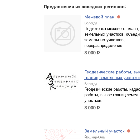
Предложения из соседних регионов:
Межевой план
Вологда
Подготовка межевого плана,
земельных участков, объеди
земельных участков,
перераспределение
3 000
р.
Геодезические работы, вы
границ земельных участко
Вологда
Геодезические работы, када
работы, вынос границ земел
участков.
3 000
р.
Земельный участок
Йошкар-Ола