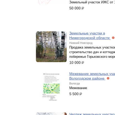
Земельный участок ИЖС от 1
50 000
р.
Земельные участки в
Нижегородской области
Нижний Новгород
Продажа земельных участко
строительство дач и коттедж
побережье Горьковского мор
10 000
р.
Межевание земельных учас
Вологодском районе
Вологда
Межевание
5 500
р.
Чертеж земельных участк