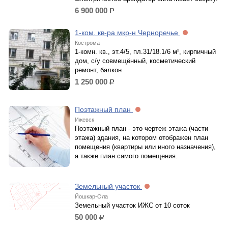
6 900 000
р.
1-ком. кв-ра мкр-н Черноречье
Кострома
1-комн. кв., эт.4/5, пл.31/18.1/6 м², кирпичный
дом, с/у совмещённый, косметический
ремонт, балкон
1 250 000
р.
Поэтажный план
Ижевск
Поэтажный план - это чертеж этажа (части
этажа) здания, на котором отображен план
помещения (квартиры или иного назначения),
а также план самого помещения.
Земельный участок
Йошкар-Ола
Земельный участок ИЖС от 10 соток
50 000
р.