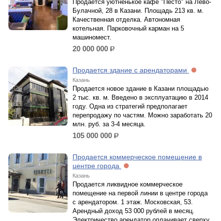
Продается уютненькое кафе "Песто" на Лево-
Булачной, 28 в Казани. Площадь 213 кв. м.
Качественная отделка. Автономная
котельная. Парковочный карман на 5
машиномест.
20 000 000
р.
Продается здание с арендаторами
Казань
Продается новое здание в Казани площадью
2 тыс. кв. м. Введено в эксплуатацию в 2014
году. Одна из стратегий предполагает
перепродажу по частям. Можно заработать 20
млн. руб. за 3-4 месяца.
105 000 000
р.
Продается коммерческое помещение в
центре города
Казань
Продается ликвидное коммерческое
помещение на первой линии в центре города
с арендатором. 1 этаж. Московская, 53.
Арендный доход 53 000 рублей в месяц.
Электричество арендатор оплачивает сверху.