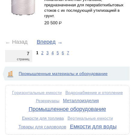
предназначенная для переработкибытовых
стоков с их последующей утилизацией в
грунт.
20 500
р.
←
Назад
Вперед
→
1
2
3
4
5
6
7
7
страниц
Промышленные материалы и оборудование
Водоснабжение и отопление
Горизонтальные емкости
Металлоизделия
Резервуары
Промышленное оборудование
Емкости для топлива
Вертикальные емкости
Емкости для воды
Товары для садоводов