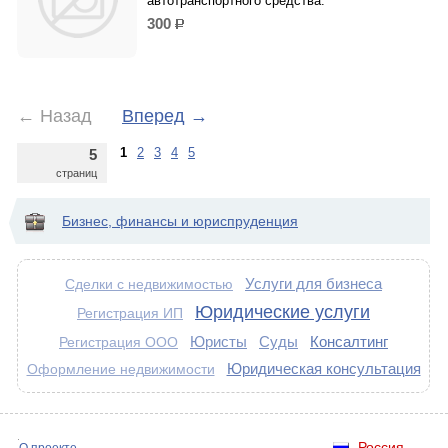
автотранспортного средства.
300
р.
←
Назад
Вперед
→
1
2
3
4
5
5
страниц
Бизнес, финансы и юриспруденция
Услуги для бизнеса
Сделки с недвижимостью
Юридические услуги
Регистрация ИП
Юристы
Суды
Консалтинг
Регистрация ООО
Юридическая консультация
Оформление недвижимости
Россия