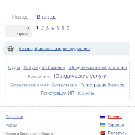
←
Назад
Вперед
→
1
2
3
4
5
6
7
7
страниц
Бизнес, финансы и юриспруденция
Суды
Услуги для бизнеса
Юридическая консультация
Юридические услуги
Консалтинг
Регистрация бизнеса
Бухгалтерский учет
Бухгалтерия
Регистрация ИП
Юристы
Россия
О проекте
Украина
Форум
Беларусь
Киров и Кировская область