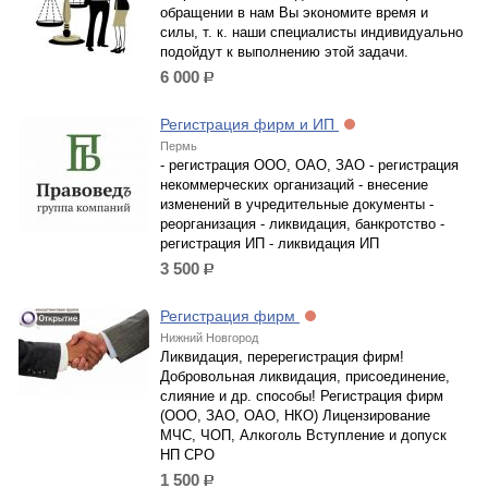
обращении в нам Вы экономите время и
силы, т. к. наши специалисты индивидуально
подойдут к выполнению этой задачи.
6 000
р.
Регистрация фирм и ИП
Пермь
- регистрация ООО, ОАО, ЗАО - регистрация
некоммерческих организаций - внесение
изменений в учредительные документы -
реорганизация - ликвидация, банкротство -
регистрация ИП - ликвидация ИП
3 500
р.
Регистрация фирм
Нижний Новгород
Ликвидация, перерегистрация фирм!
Добровольная ликвидация, присоединение,
слияние и др. способы! Регистрация фирм
(ООО, ЗАО, ОАО, НКО) Лицензирование
МЧС, ЧОП, Алкоголь Вступление и допуск
НП СРО
1 500
р.