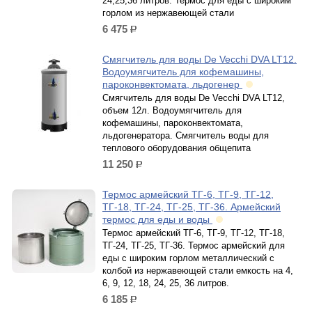
24,25,36 литров. Термос для еды с широким
горлом из нержавеющей стали
6 475
р.
Смягчитель​ для воды De Vecchi DVA LT12.
Водоумягчитель для кофемашины,
пароконвектомата, льдогенер
Смягчитель​ для воды De Vecchi DVA LT12,
объем 12л. Водоумягчитель для
кофемашины, пароконвектомата,
льдогенератора. Смягчитель воды для
теплового оборудования общепита
11 250
р.
Термос армейский ТГ-6, ТГ-9, ТГ-12,
ТГ-18, ТГ-24, ТГ-25, ТГ-36. Армейский
термос для еды и воды
Термос армейский ТГ-6, ТГ-9, ТГ-12, ТГ-18,
ТГ-24, ТГ-25, ТГ-36. Термос армейский для
еды с широким горлом металлический с
колбой из нержавеющей стали емкость на 4,
6, 9, 12, 18, 24, 25, 36 литров.
6 185
р.