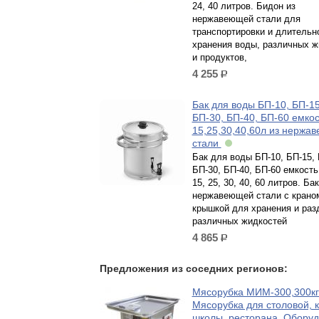
24, 40 литров. Бидон из
нержавеющей стали для
транспортировки и длительн
хранения воды, различных ж
и продуктов,
4 255
р.
Бак для воды БП-10, БП-15
БП-30, БП-40, БП-60 емкос
15,25,30,40,60л из нержа
стали
Бак для воды БП-10, БП-15, 
БП-30, БП-40, БП-60 емкость
15, 25, 30, 40, 60 литров. Бак
нержавеющей стали с крано
крышкой для хранения и раз
различных жидкостей
4 865
р.
Предложения из соседних регионов:
Мясорубка МИМ-300,300кг/
Мясорубка для столовой, 
школы, ресторана. Обору