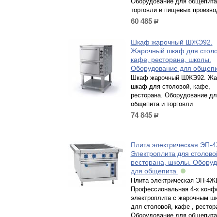
Оборудование для общепита
торговли и пищевых произво
60 485
р.
Шкаф жарочный ШЖЭ92.
Жарочный шкаф для столо
кафе, ресторана, школы.
Оборудование для общеп
Шкаф жарочный ШЖЭ92. Жа
шкаф для столовой, кафе,
ресторана. Оборудование дл
общепита и торговли
74 845
р.
Плита электрическая ЭП-
Электроплита для столово
ресторана, школы. Обору
для общепита
Плита электрическая ЭП-4Ж
Профессиональная 4-х конф
электроплита с жарочным ш
для столовой, кафе , рестор
Оборудование для общепита