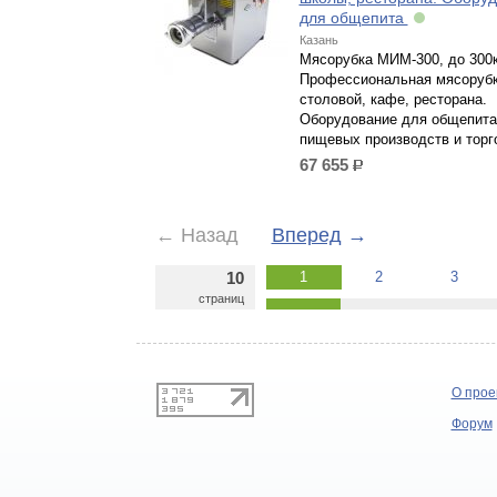
для общепита
Казань
Мясорубка МИМ-300, до 300к
Профессиональная мясорубк
столовой, кафе, ресторана.
Оборудование для общепита
пищевых производств и торг
67 655
р.
←
Назад
Вперед
→
10
1
2
3
страниц
О прое
Форум