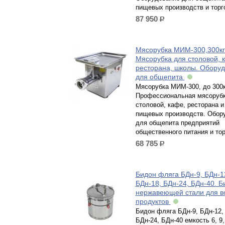
пищевых производств и торг
87 950
р.
Мясорубка МИМ-300,300кг/
Мясорубка для столовой, 
ресторана, школы. Обору
для общепита
Мясорубка МИМ-300, до 300к
Профессиональная мясорубк
столовой, кафе, ресторана и
пищевых производств. Обор
для общепита предприятий
общественного питания и то
68 785
р.
Бидон фляга БДн-9, БДн-1
БДн-18, БДн-24, БДн-40. Б
нержавеющей стали для в
продуктов
Бидон фляга БДн-9, БДн-12, 
БДн-24, БДн-40 емкость 6, 9, 