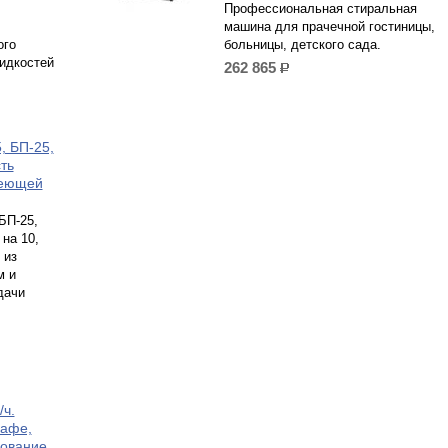
Профессиональная стиральная
машина для прачечной гостиницы,
ого
больницы, детского сада.
идкостей
262 865
р.
, БП-25,
ть
веющей
БП-25,
 на 10,
 из
м и
дачи
ч.
кафе,
дование