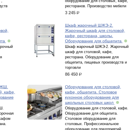
 ,
оборудование для столовых, кафе,
дств
ресторанов. Производство мебели
3 245
р.
Шкаф жарочный ШЖЭ-2.
вой,
Жарочный шкаф для столовой,
кафе, ресторана, школы.
ита
Оборудование для общепита
рочный
Шкаф жарочный ШЖЭ-2. Жарочный
шкаф для столовой, кафе,
я
ресторана. Оборудование для
общепита, пищевых производств и
торговли
86 450
р.
4ЖШ.
Оборудование для столовой,
й, кафе,
кафе, общепита. Столовое
дование
кухонное оборудование для
школьных столовых школ
Ш.
Оборудование для столовой, кафе.
орочная
Оборудование для общепита.
кафом
Столовое оборудование для
ана.
столовых. Профессиональное
,
оборудование для предприятий