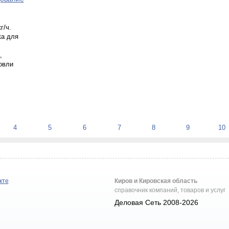
г/ч.
а для
,
овли
4
5
6
7
8
9
10
кте
Киров и Кировская область
справочник компаний, товаров и услуг
Деловая Сеть 2008-2026