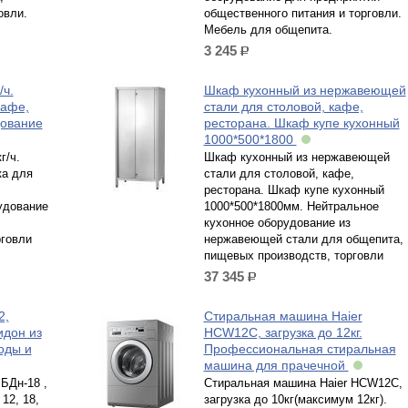
овли.
общественного питания и торговли.
Мебель для общепита.
3 245
р.
ч.
Шкаф кухонный из нержавеющей
кафе,
стали для столовой, кафе,
дование
ресторана. Шкаф купе кухонный
1000*500*1800
г/ч.
Шкаф кухонный из нержавеющей
а для
стали для столовой, кафе,
ресторана. Шкаф купе кухонный
удование
1000*500*1800мм. Нейтральное
кухонное оборудование из
рговли
нержавеющей стали для общепита,
пищевых производств, торговли
37 345
р.
2,
Стиральная машина Haier
идон из
HCW12C, загрузка до 12кг.
оды и
Профессиональная стиральная
машина для прачечной
БДн-18 ,
Стиральная машина Haier HCW12C,
12, 18,
загрузка до 10кг(максимум 12кг).