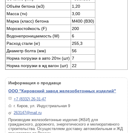
Объём бетона (м3)
1,20
Масса (тн)
3,00
Марка (класс) бетона
М400 (В30)
Морозостойкость (F)
200
Водонепроницаемость (W)
6
Расход стали (кг)
255,3
Диаметр болта (мм)
56
Норма погрузки в авто 20тн (шт)
7
Норма погрузки в жд вагон (шт)
22
Информация о продавце
ООО "Кировский завод железобетонных изделий"
+7 (8332) 26-31-47
г. Киров, ул. Индустриальная 9
263147@mail.ru
Производим железобетонные изделия (ЖБИ) для
гражданского, дорожного, энергетического и мелиоративного
строительства. Осуществляем доставку автомобильным и ЖД