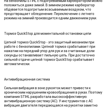
На бензопилы STIHL с подогреваемым карбюратором можно
положиться даже зимой. В зимнем режиме карбюратор
обдувается подогретым всасываемым воздухом, что
предотвращает обледенение. Переключение с летнего
режима на зимний производится одним движением руки.
Тормоз QuickStop для моментальной остановки цепи
Цепной тормоз QuickStop - это защитный механизм при
работе с бензопилами. Цепной тормоз срабатывает при
нажатии на передний упор для рук и за считанные доли
секунды останавливает пильную цепь. При достаточно
сильной отдаче цепной тормоз QuickStop срабатывает
автоматически.
Антивибрационная система
Сильная вибрация в зоне рукояток может привести к
хроническим нарушениям кровообращения в руках. Поэтому
компания STIHL разработала высокоэффективную
антивибрационную систему (АС). У инструментов с АС
вибрация двигателя передающаяся на рукоятки заметно