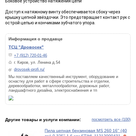
Боковое устройство натяжения цепи
Доступ к натяжному винту обеспечивается сбоку через
крышку цепной звёздочки. Это предотвращает контакт рук с
острой цепью и кончиками зубчатого упора.
Информация о продавце
ТСЦ "Дровосек"
+7 (912) 720-01-46
г. Киров, ул. Ленина д.54
drovosek-profi.ru/
Мы поставляем качественный инструмент, оборудование и
оснастку для работ в сфере строительства и отделки,
деревообработки, металлообработки, дорожных работ,
ландшафтного дизайна, электроснабжения и тп
Другие товары и услуги компании:
посмотреть все (100)
Пила цепная бензиновая MS 260 16'' (40
см) 0,325'' 1.6 мм STIHL 11212000431