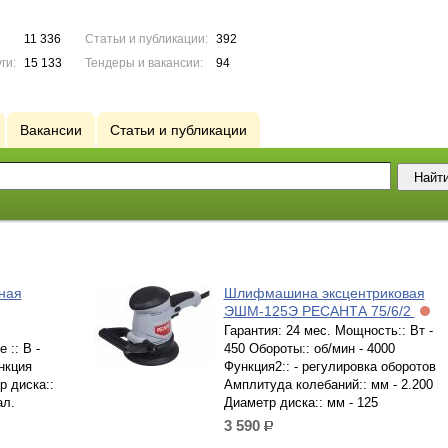
11 336
Статьи и публикации:
392
ги:
15 133
Тендеры и вакансии:
94
Вакансии
Статьи и публикации
ная
Шлифмашина эксцентриковая
ЭШМ-125Э РЕСАНТА 75/6/2
Гарантия: 24 мес. Мощность:: Вт -
 :: В -
450 Обороты:: об/мин - 4000
нкция
Функция2:: - регулировка оборотов
р диска::
Амплитуда колебаний:: мм - 2.200
ал.
Диаметр диска:: мм - 125
3 590
р.