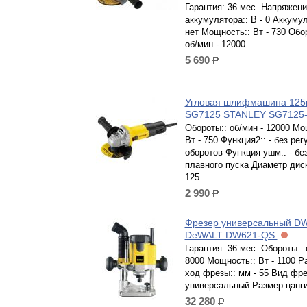
Гарантия: 36 мес. Напряжени
аккумулятора:: В - 0 Аккумул
нет Мощность:: Вт - 730 Обо
об/мин - 12000
5 690
р.
Угловая шлифмашина 12
SG7125 STANLEY SG7125
Обороты:: об/мин - 12000 Мо
Вт - 750 Функция2:: - без рег
оборотов Функция ушм:: - бе
плавного пуска Диаметр диск
125
2 990
р.
Фрезер универсальный D
DeWALT DW621-QS
Гарантия: 36 мес. Обороты:: 
8000 Мощность:: Вт - 1100 Р
ход фрезы:: мм - 55 Вид фрез
универсальный Размер цанги:
32 280
р.