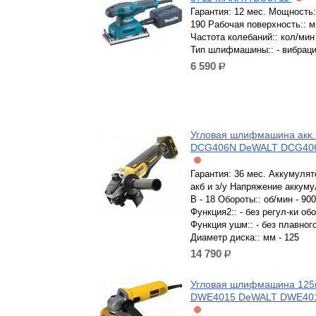
Гарантия: 12 мес. Мощность::
190 Рабочая поверхность:: м
Частота колебаний:: кол/мин 
Тип шлифмашины:: - вибрац
6 590
р.
Угловая шлифмашина акк.
DCG406N DeWALT DCG40
Гарантия: 36 мес. Аккумулято
акб и з/у Напряжение аккуму
В - 18 Обороты:: об/мин - 90
Функция2:: - без регул-ки об
Функция ушм:: - без плавног
Диаметр диска:: мм - 125
14 790
р.
Угловая шлифмашина 12
DWE4015 DeWALT DWE40