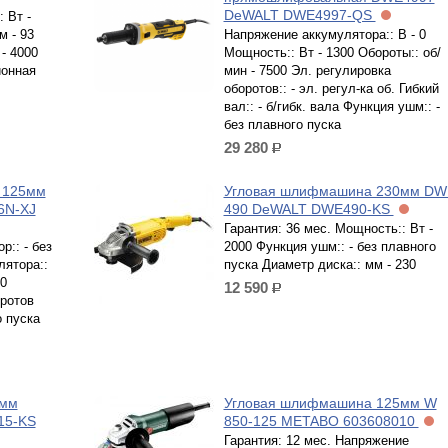
DeWALT DWE4997-QS
 Вт -
м - 93
Напряжение аккумулятора:: В - 0
- 4000
Мощность:: Вт - 1300 Обороты:: об/
ионная
мин - 7500 Эл. регулировка
оборотов:: - эл. регул-ка об. Гибкий
вал:: - б/гибк. вала Функция ушм:: -
без плавного пуска
29 280
р.
 125мм
Угловая шлифмашина 230мм DW
6N-XJ
490 DeWALT DWE490-KS
Гарантия: 36 мес. Мощность:: Вт -
р:: - без
2000 Функция ушм:: - без плавного
лятора::
пуска Диаметр диска:: мм - 230
00
12 590
р.
оротов
о пуска
5мм
Угловая шлифмашина 125мм W
15-KS
850-125 METABO 603608010
Гарантия: 12 мес. Напряжение