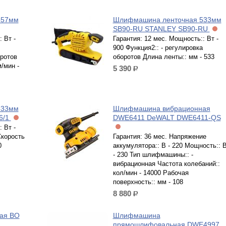
457мм
Шлифмашина ленточная 533мм
SB90-RU STANLEY SB90-RU
 Вт -
Гарантия: 12 мес. Мощность:: Вт -
900 Функция2:: - регулировка
оротов
оборотов Длина ленты:: мм - 533
/мин -
5 390
р.
533мм
Шлифмашина вибрационная
6/1
DWЕ6411 DeWALT DWE6411-QS
 Вт -
Скорость
Гарантия: 36 мес. Напряжение
0
аккумулятора:: В - 220 Мощность:: 
- 230 Тип шлифмашины:: -
вибрационная Частота колебаний::
кол/мин - 14000 Рабочая
поверхность:: мм - 108
8 880
р.
ая BO
Шлифмашина
прямошлифовальная DWE4997