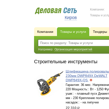
Компании:
Товары и услу
Киров
Компании
Товары и услуги
Тендеры
Например:
Организация мероприятий
Строительные инструменты
Шлифмашина полироваль
230мм DWP849X DeWALT
DWP849X-QS
Гарантия: 36 мес. Напряжение
220 Мощность:: Вт - 1250 Фу
ушм:: - плавный пуск Диамет
мм - 230 Крепление полиров
насадок:: - на липучке
22 310
р.