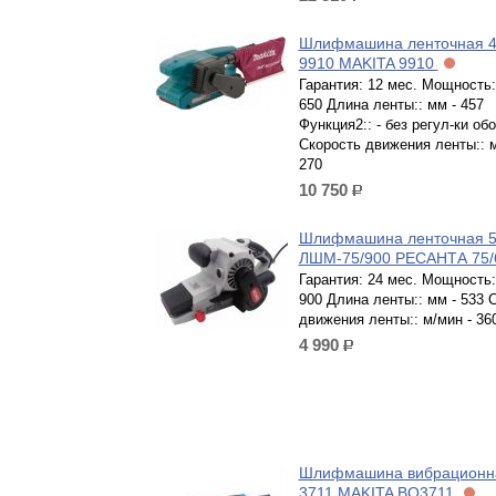
Шлифмашина ленточная 
9910 MAKITA 9910
Гарантия: 12 мес. Мощность::
650 Длина ленты:: мм - 457
Функция2:: - без регул-ки об
Скорость движения ленты:: м
270
10 750
р.
Шлифмашина ленточная 
ЛШМ-75/900 РЕСАНТА 75/
Гарантия: 24 мес. Мощность::
900 Длина ленты:: мм - 533 
движения ленты:: м/мин - 36
4 990
р.
Шлифмашина вибрационн
3711 MAKITA BO3711