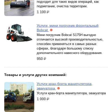
подходит для таких видов операций, как
подметание, очистка территории.
1 100
р.
Услуги, мини погрузчик фронтальный
Bobcat
Мини погрузчик Bobcat S175H выгодно
отличается высокой производительностью,
способен применяться в самых разных
сферах, благодаря большому списку
дополнительного навесного оборудования.
950
р.
Товары и услуги других компаний:
Услуги кран-борта манипулятора,
эвакуатора
Услуги кран-борта манипулятора, эвакуатора
1 000
р.