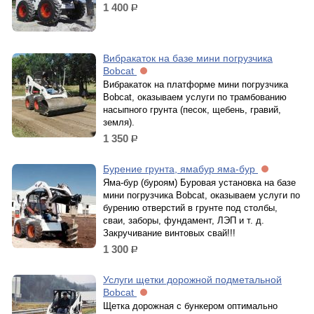
1 400
р.
Вибракаток на базе мини погрузчика
Bobcat
Вибракаток на платформе мини погрузчика
Bobcat, оказываем услуги по трамбованию
насыпного грунта (песок, щебень, гравий,
земля).
1 350
р.
Бурение грунта, ямабур яма-бур
Яма-бур (буроям) Буровая установка на базе
мини погрузчика Bobcat, оказываем услуги по
бурению отверстий в грунте под столбы,
сваи, заборы, фундамент, ЛЭП и т. д.
Закручивание винтовых свай!!!
1 300
р.
Услуги щетки дорожной подметальной
Bobcat
Щетка дорожная с бункером оптимально