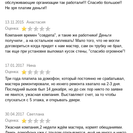
обслуживающие организации так работали!!! Спасибо большое!!
Не зря платим деньги!!
13.11.2015
Анастасия
Оценка:
Компания времен "совдепа", и такие же работники! Деньги
получили , а на остальное наплевать! Мало того, что не могли
договориться когда придет к нам мастер, сам он трубку не брал,
так еще при установке выломал кусок стены, "спасибо огромное"!
17.01.2017
Нина
Оценка:
Три года платила за домофон, который постоянно не срабатывал,
мастера ремонтировали, но ихнего ремонта хватало на 2-3 дня.
Последний вызов был 14 декабря, но до сих пор никто по заявке
не явился, ужасная компания. Выставляют счет, за то чтобы
спускаться с 5 этажа, и открывать двери.
30.04.2017
Светлана
Оценка:
Ужасная компания,2 недели ждём мастера, кормят обещаниями.
Дверь домофона уже с трудом открывается, ещё не много и никто