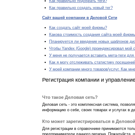
Как правильно подобрать теги?
Как правильно создать новый тег?
Сайт вашей компании в Деловой Сети
Как создать сайт моей фирмы?
Какова стоимость создания сайта моей фирм
Планируется ли введение новых шаблонов ди
Чтобы Yandex (Google) проиндексировал мой с
У меня не получается вставить мета-теги для
Как я могу отслеживать статистику посещений
У моей компании много товаров/услуг. Как мн
Регистрация компании и управление
Что такое Деловая сеть?
Деловая сеть - это комплексная система, позвол
информацию о себе, своих товарах и услугах в д
Кто может зарегистрироваться в Деловой
Для регистрации в справочнике принимаются тол
предприниматели данного региона. Пожалуйста, о