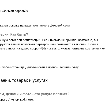
й «Забыли пароль?»
 указав ссылку на вашу компанию в Деловой сети.
ерки. Как быть?
занную вами при регистрации. Если письмо не пришло, возможно, вы
кируется вашим почтовым сервером или помечается как спам. Если в
ьте запрос на адрес support@ds-russia.ru, указав название компании и e-
 любой странице Деловой сети в правом верхнем углу.
нии, товарах и услугах
ем, ценами и фото - это услуга платная?
ары в Личном кабинете.