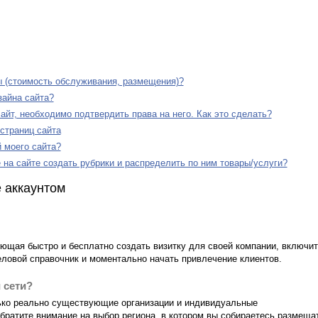
ы (стоимость обслуживания, размещения)?
зайна сайта?
айт, необходимо подтвердить права на него. Как это сделать?
 страниц сайта
 моего сайта?
е на сайте создать рубрики и распределить по ним товары/услуги?
 аккаунтом
яющая быстро и бесплатно создать визитку для своей компании, включит
еловой справочник и моментально начать привлечение клиентов.
 сети?
ько реально существующие организации и индивидуальные
братите внимание на выбор региона, в котором вы собираетесь размеща