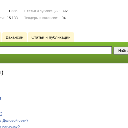
11 336
Статьи и публикации:
392
ги:
15 133
Тендеры и вакансии:
94
Вакансии
Статьи и публикации
ы)
м
и?
в Деловой сети?
х регионах?