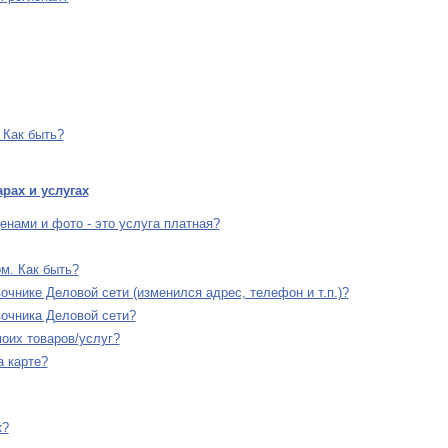
 Как быть?
рах и услугах
енами и фото - это услуга платная?
м. Как быть?
чнике Деловой сети (изменился адрес, телефон и т.п.)?
очника Деловой сети?
оих товаров/услуг?
 карте?
к?