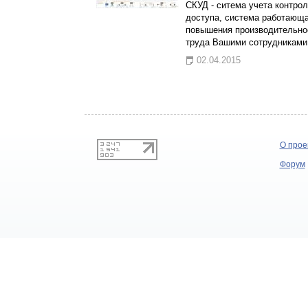
СКУД - ситема учета контрол
доступа, система работающ
повышения производительно
труда Вашими сотрудниками
02.04.2015
О прое
Форум