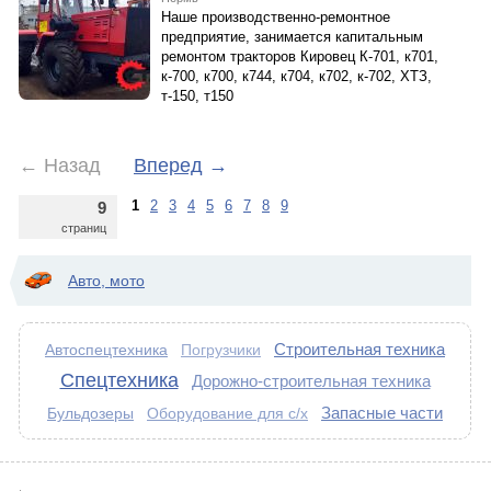
Наше производственно-ремонтное
предприятие, занимается капитальным
ремонтом тракторов Кировец К-701, к701,
к-700, к700, к744, к704, к702, к-702, ХТЗ,
т-150, т150
←
Назад
Вперед
→
1
2
3
4
5
6
7
8
9
9
страниц
Авто, мото
Строительная техника
Автоспецтехника
Погрузчики
Спецтехника
Дорожно-строительная техника
Запасные части
Бульдозеры
Оборудование для с/х