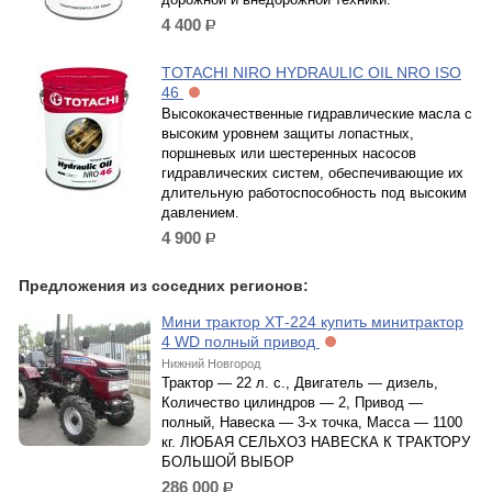
4 400
р.
TOTACHI NIRO HYDRAULIC OIL NRO ISO
46
Высококачественные гидравлические масла с
высоким уровнем защиты лопастных,
поршневых или шестеренных насосов
гидравлических систем, обеспечивающие их
длительную работоспособность под высоким
давлением.
4 900
р.
Предложения из соседних регионов:
Мини трактор ХТ-224 купить минитрактор
4 WD полный привод
Нижний Новгород
Трактор — 22 л. с., Двигатель — дизель,
Количество цилиндров — 2, Привод —
полный, Навеска — 3-х точка, Масса — 1100
кг. ЛЮБАЯ СЕЛЬХОЗ НАВЕСКА К ТРАКТОРУ
БОЛЬШОЙ ВЫБОР
286 000
р.