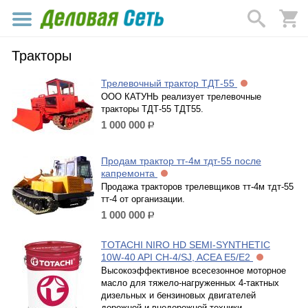
Тракторы
Трелевочный трактор ТДТ-55
ООО КАТУНЬ реализует трелевочные
тракторы ТДТ-55 ТДТ55.
1 000 000
р.
Продам трактор тт-4м тдт-55 после
капремонта
Продажа тракторов трелевщиков тт-4м тдт-55
тт-4 от организации.
1 000 000
р.
TOTACHI NIRO HD SEMI-SYNTHETIC
10W-40 API CH-4/SJ, ACEA E5/E2
Высокоэффективное всесезонное моторное
масло для тяжело-нагруженных 4-тактных
дизельных и бензиновых двигателей
дорожной и внедорожной техники.