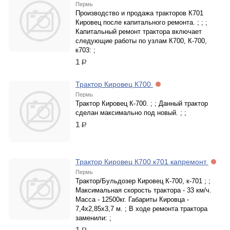
Пермь
Производство и продажа тракторов К701
Кировец после капитального ремонта. ; ; ;
Капитальный ремонт трактора включает
следующие работы по узлам К700, К-700,
к703: ;
1
р.
Трактор Кировец К700
Пермь
Трактор Кировец К-700. ; ; Данный трактор
сделан максимально под новый. ; ;
1
р.
Трактор Кировец К700 к701 капремонт
Пермь
Трактор/Бульдозер Кировец К-700, к-701 ; ;
Максимальная скорость трактора - 33 км/ч.
Масса - 12500кг. Габариты Кировца -
7,4x2,85x3,7 м. ; В ходе ремонта трактора
заменили: ;
1