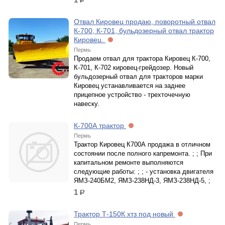
р.
Отвал Кировец продаю, поворотный отвал
К-700, К-701, бульдозерный отвал трактор
Кировец.
Пермь
Продаем отвал для трактора Кировец К-700,
К-701, К-702 кировец-грейдозер. Новый
бульдозерный отвал для тракторов марки
Кировец устанавливается на заднее
прицепное устройство - трехточечную
навеску.
К-700А трактор
Пермь
Трактор Кировец К700А продажа в отличном
состоянии после полного капремонта. ; ; При
капитальном ремонте выполняются
следующие работы: ; ; - установка двигателя
ЯМЗ-240БМ2, ЯМЗ-238НД-3, ЯМЗ-238НД-5, ;
1
р.
Трактор Т-150К хтз под новый
Пермь