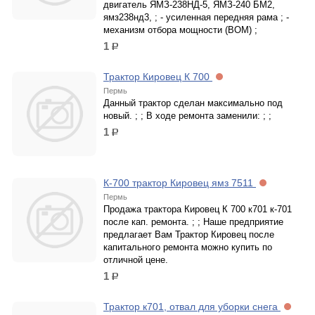
двигатель ЯМЗ-238НД-5, ЯМЗ-240 БМ2,
ямз238нд3, ; - усиленная передняя рама ; -
механизм отбора мощности (ВОМ) ;
1
р.
Трактор Кировец К 700
Пермь
Данный трактор сделан максимально под
новый. ; ; В ходе ремонта заменили: ; ;
1
р.
К-700 трактор Кировец ямз 7511
Пермь
Продажа трактора Кировец К 700 к701 к-701
после кап. ремонта. ; ; Наше предприятие
предлагает Вам Трактор Кировец после
капитального ремонта можно купить по
отличной цене.
1
р.
Трактор к701, отвал для уборки снега