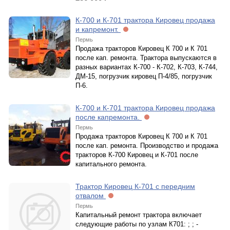
К-700 и К-701 трактора Кировец продажа
и капремонт.
Пермь
Продажа тракторов Кировец К 700 и К 701
после кап. ремонта. Трактора выпускаются в
разных вариантах К-700 - К-702, К-703, К-744,
ДМ-15, погрузчик кировец П-4/85, погрузчик
П-6.
К-700 и К-701 трактора Кировец продажа
после капремонта.
Пермь
Продажа тракторов Кировец К 700 и К 701
после кап. ремонта. Производство и продажа
тракторов К-700 Кировец и К-701 после
капитального ремонта.
Трактор Кировец К-701 с передним
отвалом
Пермь
Капитальный ремонт трактора включает
следующие работы по узлам К701: ; ; -