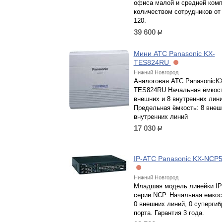
офиса малой и средней комп
количеством сотрудников от
120.
39 600
р.
Мини АТС Panasonic KX-
TES824RU
Нижний Новгород
Аналоговая АТС PanasonicK
TES824RU Начальная ёмкост
внешних и 8 внутренних лин
Предельная ёмкость: 8 внеш
внутренних линий
17 030
р.
IP-АТС Panasonic KX-NCP
Нижний Новгород
Младшая модель линейки IP
серии NCP. Начальная емкос
0 внешних линий, 0 суперги
порта. Гарантия 3 года.