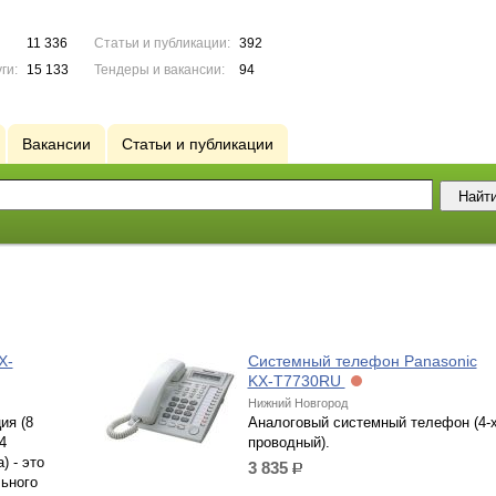
11 336
Статьи и публикации:
392
ги:
15 133
Тендеры и вакансии:
94
Вакансии
Статьи и публикации
X-
Системный телефон Panasonic
KX-T7730RU
Нижний Новгород
ия (8
Аналоговый системный телефон (4-
4
проводный).
) - это
3 835
р.
ьного