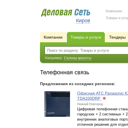
Компании:
Товары и услу
Киров
Компании
Товары и услуги
Тендеры
Например:
Салоны красоты
Телефонная связь
Предложения из соседних регионов:
Офисная АТС Panasonic K
TDA100DRP
Нижний Новгород
Цифровая телефонная станц
городских + 2 системных + 2
внутренних аналоговых порта
отличное решение для отдел