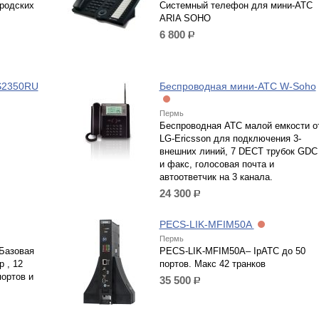
ородских
Системный телефон для мини-АТС
ARIA SOHO
6 800
р.
S2350RU
Беспроводная мини-АТС W-Soho
Пермь
Беспроводная АТС малой емкости о
LG-Ericsson для подключения 3-
внешних линий, 7 DECT трубок GDC
и факс, голосовая почта и
автоответчик на 3 канала.
24 300
р.
PECS-LIK-MFIM50A
Пермь
Базовая
PECS-LIK-MFIM50A– IpATC до 50
 , 12
портов. Макс 42 транков
портов и
35 500
р.