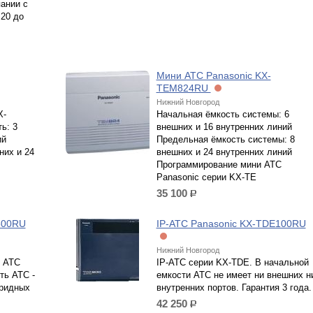
ании с
 20 до
Мини АТС Panasonic KX-
TEM824RU
Нижний Новгород
X-
Начальная ёмкость системы: 6
ь: 3
внешних и 16 внутренних линий
ий
Предельная ёмкость системы: 8
них и 24
внешних и 24 внутренних линий
Программирование мини АТС
Panasonic серии KX-TE
35 100
р.
500RU
IP-АТС Panasonic KX-TDE100RU
Нижний Новгород
 АТС
IP-АТС серии KX-TDE. В начальной
ть АТС -
емкости АТС не имеет ни внешних н
бридных
внутренних портов. Гарантия 3 года.
42 250
р.