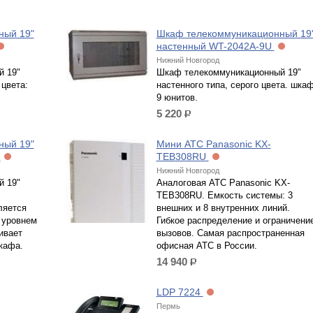
ный 19"
Шкаф телекоммуникационный 19
настенный WT-2042A-9U
Нижний Новгород
 19"
Шкаф телекоммуникационный 19"
цвета:
настенного типа, серого цвета. шка
9 юнитов.
5 220
р.
ный 19"
Мини АТС Panasonic KX-
U
TEB308RU
Нижний Новгород
 19"
Аналоговая АТС Panasonic KX-
TEB308RU. Емкость системы: 3
ляется
внешних и 8 внутренних линий.
 уровнем
Гибкое распределение и ограничени
ивает
вызовов. Самая распространенная
кафа.
офисная АТС в России.
14 940
р.
LDP 7224
Пермь