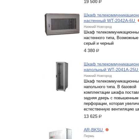
19 500
р.
Шкаф телекоммуникацион
настенный WT-2042A-6U
Нижний Новгород
Шкаф телекоммуникационный
настенного типа, Возможные 
серый и черный
4 380
р.
Шкаф телекоммуникацион
напольный WT-2041A-25
Нижний Новгород
Шкаф телекоммуникационный
напольного типа. В базовой
комплектации шкафа постав
задняя дверь с повышенным
перфорации, которая увелич
естественную вентиляцию ш
13 625
р.
AR-BKSU
Пермь