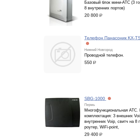
Базовый блок мини-АТС (3 г
8 внутренних портов)
20 800
р.
Телефон Панасоник KX-T
Нижний Новгород
Проводной телефон.
550
р.
SBG-1000
Пермь
Многофункциональная АТС. 
комплектация: 3 внешних Voip
внутренних Voip, свитч на 8 
роутер, WiFi-point,
29 400
р.