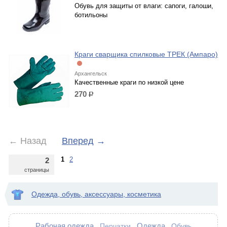
Обувь для защиты от влаги: сапоги, галоши,
ботильоны
Краги сварщика спилковые ТРЕК (Ампаро)
Архангельск
Качественные краги по низкой цене
270
р.
←
Назад
Вперед
→
1
2
2
страницы
Одежда, обувь, аксессуары, косметика
Рабочая одежда
Одежда
Перчатки
Обувь