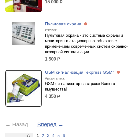
15 000
р.
Пультовая охрана
Ижевск
Пультовая охрана - это система охраны и
мониторинга стационарных объектов с
применением современных систем охранно-
пожарной сигнализации...
1 500
р.
GSM сигнализация "express GSM"
Архангельск
GSM-сигнализатор на страже Вашего
имущества!
4 350
р.
←
Назад
Вперед
→
1
2
3
4
5
6
6