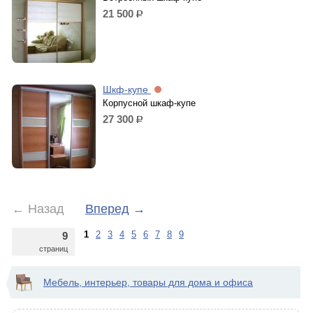
21 500
р.
Шкф-купе
Корпусной шкаф-купе
27 300
р.
←
Назад
Вперед
→
1
2
3
4
5
6
7
8
9
9
страниц
Мебель, интерьер, товары для дома и офиса