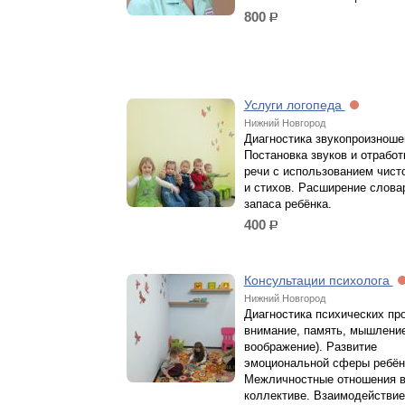
800
р.
Услуги логопеда
Нижний Новгород
Диагностика звукопроизноше
Постановка звуков и отработ
речи с использованием чист
и стихов. Расширение слова
запаса ребёнка.
400
р.
Консультации психолога
Нижний Новгород
Диагностика психических про
внимание, память, мышление
воображение). Развитие
эмоциональной сферы ребён
Межличностные отношения 
коллективе. Взаимодействие