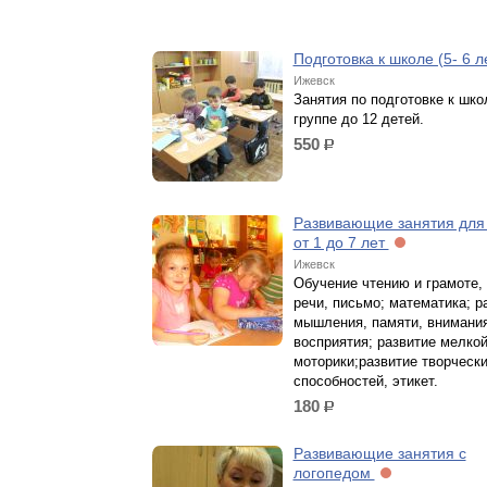
Подготовка к школе (5- 6 л
Ижевск
Занятия по подготовке к шко
группе до 12 детей.
550
р.
Развивающие занятия для
от 1 до 7 лет
Ижевск
Обучение чтению и грамоте,
речи, письмо; математика; р
мышления, памяти, внимания
восприятия; развитие мелко
моторики;развитие творческ
способностей, этикет.
180
р.
Развивающие занятия с
логопедом