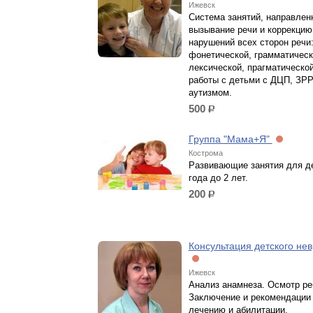
Ижевск
Система занятий, направлен
вызывание речи и коррекцию
нарушений всех сторон речи
фонетической, грамматическ
лексической, прагматическо
работы с детьми с ДЦП, ЗРР
аутизмом.
500
р.
Группа "Мама+Я"
Кострома
Развивающие занятия для де
года до 2 лет.
200
р.
Консультация детского нев
Ижевск
Анализ анамнеза. Осмотр ре
Заключение и рекомендации
лечению и абилитации.