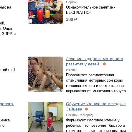
Пермь
ных на
Ознакомительное занятие -
БЕСПЛАТНО!
:
380
р.
ой,
й. Опыт
, ЗПРР и
Лечение задержки моторного
развития у детей.
тей от 1
Ижевск
Проводится рефлекторная
стимуляция моторных зон коры
головного мозга и сегментарная
нормализация мышечного тонуса.
ролога.
Обучение чтению по методике
Зайцева
Нижний Новгород
бенка.
Формирует слоговое чтение у
 по
ребёнка, что позволяет быстро и
грамотно освоить чтение целыми