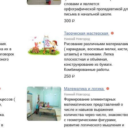
словами и является
орфографической пропедевтикой дл
письма в начальной школе.
300
р.
Творческая мастерская
Нижний Новгород
ния.
Рисование различными материалам
ка их в
( карандаши, восковые мелки, кисти
оговорок
штампы) и техниками. Лепка
рного
плоскостная и объёмная,
конструирование из бумаги.
Комбинированные работы.
250
р.
Математика и логика
Нижний Новгород
цессов (
Формирование элементарных
,
математических представлений о
числе и навыков выражения
ка.
количества через число, знакомство
в
с геометрическими фигурами,
 в
развитие логического мышления и