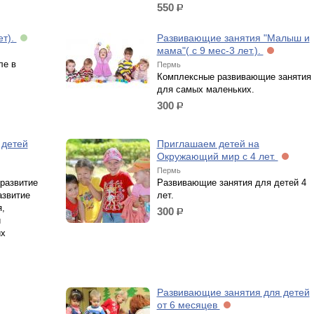
550
р.
ет).
Развивающие занятия "Малыш и
мама"( с 9 мес-3 лет.).
ле в
Пермь
Комплексные развивающие занятия
для самых маленьких.
300
р.
 детей
Приглашаем детей на
Окружающий мир с 4 лет.
Пермь
 развитие
Развивающие занятия для детей 4
азвитие
лет.
,
300
р.
й
их
Развивающие занятия для детей
от 6 месяцев