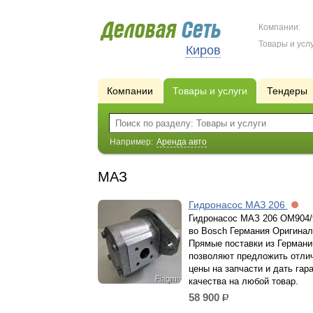
Компании:
Товары и услу
Киров
Компании
Товары и услуги
Тендеры
Например:
Аренда авто
МАЗ
Гидронасос МАЗ 206
Гидронасос МАЗ 206 ОМ904/
во Bosch Германия Оригинал
Прямые поставки из Германи
позволяют предложить отли
цены на запчасти и дать гар
качества на любой товар.
58 900
р.