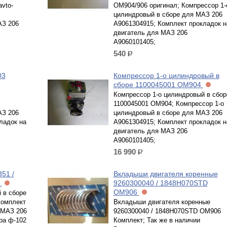
avto-
ОМ904/906 оригинал; Компрессор 1-
цилиндровый в сборе для МАЗ 206
АЗ 206
A9061304915; Комплект прокладок н
двигатель для МАЗ 206
A9060101405;
540
р.
03
Компрессор 1-о цилиндровый в
сборе 1100045001 OM904
Компрессор 1-о цилиндровый в сбор
1100045001 OM904; Компрессор 1-о
АЗ 206
цилиндровый в сборе для МАЗ 206
ладок на
A9061304915; Комплект прокладок н
двигатель для МАЗ 206
A9060101405;
16 990
р.
51 /
Вкладыши двигателя коренные
3
9260300040 / 1848H070STD
ОМ906
 в сборе
Комплект
Вкладыши двигателя коренные
 МАЗ 206
9260300040 / 1848H070STD ОМ906
ра ф-102
Комплект; Так же в наличии