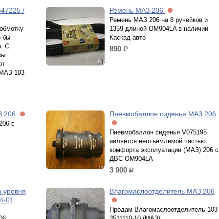
47225 /
Ремень МАЗ 206
Ремень МАЗ 206 на 8 ручейков и
обмотку
1359 длиной OM904LA в наличии
о бы
Каскад авто
. С
890
р.
вы
от
 МАЗ 103
З 206
Пневмобаллон сиденья МАЗ 206
206 c
Пневмобаллон сиденья V075195
является неотъемлимой частью
комфорта эксплуатации (МАЗ) 206 с
ДВС OM904LA
3 900
р.
а уровня
Влагомаслоотделитель МАЗ 206
4-01
Продам Влагомаслоотделитель 103
06
3511110-10 (МАЗ)