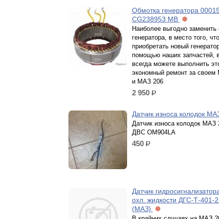
Обмотка генератора 00015
CG238953 МВ
Наиболее выгодно заменить 
генератора, в место того, чт
приобретать новый генератор
помощью наших запчастей, 
всегда можете выполнить эт
экономный ремонт за своем
и МАЗ 206
2 950
р.
Датчик износа колодок МА
Датчик износа колодок МАЗ 
ДВС OM904LA
450
р.
Датчик гидросигнализатор
охл. жидкости ДГС-Т-401-2
(МАЗ)
В крайних случаях на МАЗ 2