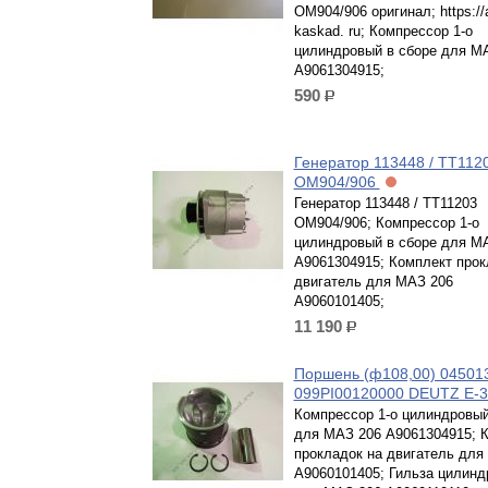
ОМ904/906 оригинал; https://
kaskad. ru; Компрессор 1-о
цилиндровый в сборе для М
A9061304915;
590
р.
Генератор 113448 / ТТ112
ОМ904/906
Генератор 113448 / ТТ11203
ОМ904/906; Компрессор 1-о
цилиндровый в сборе для М
A9061304915; Комплект прок
двигатель для МАЗ 206
A9060101405;
11 190
р.
Поршень (ф108,00) 045013
099PI00120000 DEUTZ E-
Компрессор 1-о цилиндровый
для МАЗ 206 A9061304915; 
прокладок на двигатель для
A9060101405; Гильза цилинд