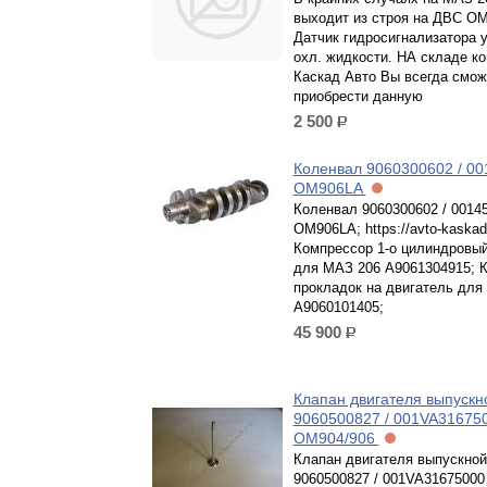
выходит из строя на ДВС OM
Датчик гидросигнализатора 
охл. жидкости. НА складе к
Каскад Авто Вы всегда смож
приобрести данную
2 500
р.
Коленвал 9060300602 / 00
ОМ906LA
Коленвал 9060300602 / 0014
ОМ906LA; https://avto-kaskad.
Компрессор 1-о цилиндровый
для МАЗ 206 A9061304915; 
прокладок на двигатель для
A9060101405;
45 900
р.
Клапан двигателя выпускно
9060500827 / 001VA31675
ОМ904/906
Клапан двигателя выпускной 
9060500827 / 001VA31675000