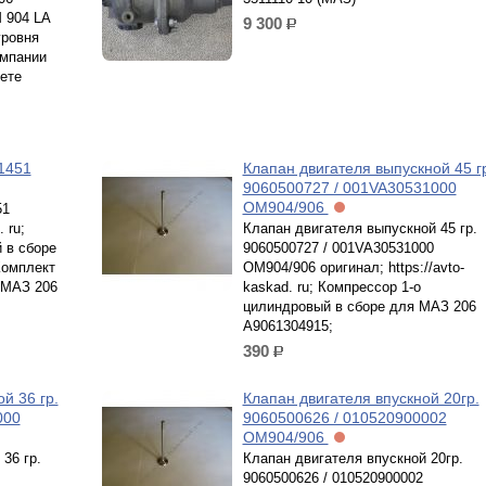
 904 LA
9 300
р.
уровня
омпании
ете
1451
Клапан двигателя выпускной 45 г
9060500727 / 001VA30531000
ОМ904/906
51
 ru;
Клапан двигателя выпускной 45 гр.
 в сборе
9060500727 / 001VA30531000
Комплект
ОМ904/906 оригинал; https://avto-
 МАЗ 206
kaskad. ru; Компрессор 1-о
цилиндровый в сборе для МАЗ 206
A9061304915;
390
р.
й 36 гр.
Клапан двигателя впускной 20гр.
000
9060500626 / 010520900002
ОМ904/906
36 гр.
Клапан двигателя впускной 20гр.
9060500626 / 010520900002