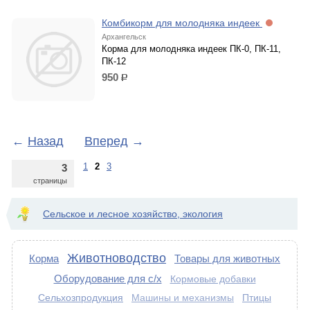
Комбикорм для молодняка индеек
Архангельск
Корма для молодняка индеек ПК-0, ПК-11,
ПК-12
950
р.
←
Назад
Вперед
→
1
2
3
3
страницы
Сельское и лесное хозяйство, экология
Животноводство
Корма
Товары для животных
Оборудование для с/х
Кормовые добавки
Сельхозпродукция
Птицы
Машины и механизмы