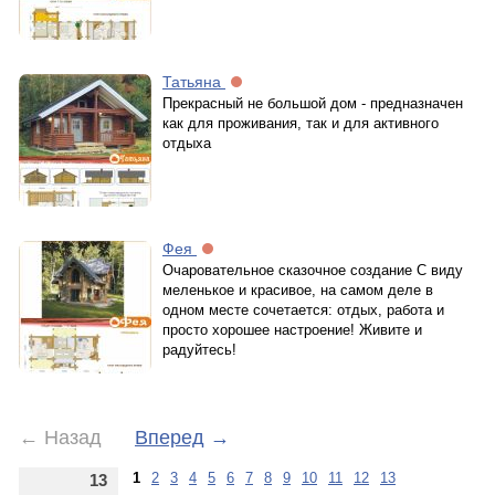
Татьяна
Прекрасный не большой дом - предназначен
как для проживания, так и для активного
отдыха
Фея
Очаровательное сказочное создание С виду
меленькое и красивое, на самом деле в
одном месте сочетается: отдых, работа и
просто хорошее настроение! Живите и
радуйтесь!
←
Назад
Вперед
→
1
2
3
4
5
6
7
8
9
10
11
12
13
13