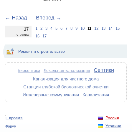
р.
←
Назад
Вперед
→
1
2
3
4
5
6
7
8
9
10
11
12
13
14
15
17
страниц
16
17
Ремонт и строительство
Септики
Биосептики
Локальная канализация
Канализация для частного дома
Станции глубокой биологической очистки
Инженерные коммуникации
Канализация
Россия
О проекте
Украина
Форум