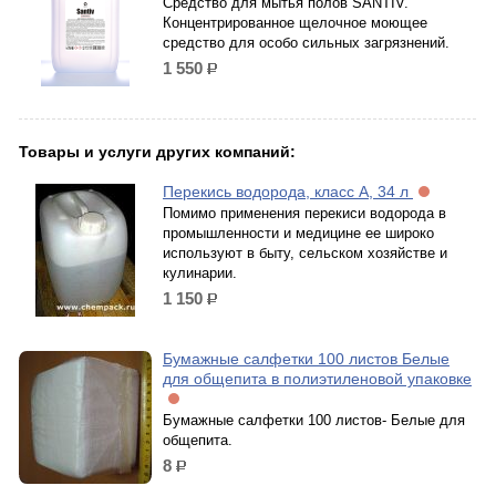
Средство для мытья полов SANTIV.
Концентрированное щелочное моющее
средство для особо сильных загрязнений.
1 550
р.
Товары и услуги других компаний:
Перекись водорода, класс А, 34 л
Помимо применения перекиси водорода в
промышленности и медицине ее широко
используют в быту, сельском хозяйстве и
кулинарии.
1 150
р.
Бумажные салфетки 100 листов Белые
для общепита в полиэтиленовой упаковке
Бумажные салфетки 100 листов- Белые для
общепита.
8
р.