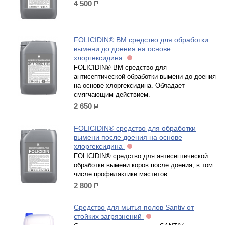
4 500
р.
FOLICIDIN® BM cредство для обработки
вымени до доения на основе
хлоргексидина
FOLICIDIN® BM cредство для
антисептической обработки вымени до доения
на основе хлоргексидина. Обладает
смягчающим действием.
2 650
р.
FOLICIDIN® cредство для обработки
вымени после доения на основе
хлоргексидина
FOLICIDIN® средство для антисептической
обработки вымени коров после доения, в том
числе профилактики маститов.
2 800
р.
Средство для мытья полов Santiv от
стойких загрязнений