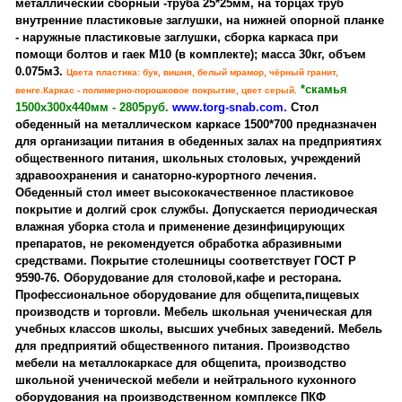
металлический сборный -труба 25*25мм, на торцах труб
внутренние пластиковые заглушки, на нижней опорной планке
- наружные пластиковые заглушки, сборка каркаса при
помощи болтов и гаек М10 (в комплекте); масса 30кг, объем
0.075м3.
Цвета пластика: бук, вишня, белый мрамор, чёрный гранит,
*скамья
венге.Каркас - полимерно-порошковое покрытие, цвет серый.
1500х300х440мм - 2805руб.
www.torg-snab.com.
Стол
обеденный на металлическом каркасе 1500*700 предназначен
для организации питания в обеденных залах на предприятиях
общественного питания, школьных столовых, учреждений
здравоохранения и санаторно-курортного лечения.
Обеденный стол имеет высококачественное пластиковое
покрытие и долгий срок службы. Допускается периодическая
влажная уборка стола и применение дезинфицирующих
препаратов, не рекомендуется обработка абразивными
средствами. Покрытие столешницы соответствует ГОСТ Р
9590-76. Оборудование для столовой,кафе и ресторана.
Профессиональное оборудование для общепита,пищевых
производств и торговли. Мебель школьная ученическая для
учебных классов школы, высших учебных заведений. Мебель
для предприятий общественного питания. Производство
мебели на металлокаркасе для общепита, производство
школьной ученической мебели и нейтрального кухонного
оборудования на производственном комплексе ПКФ