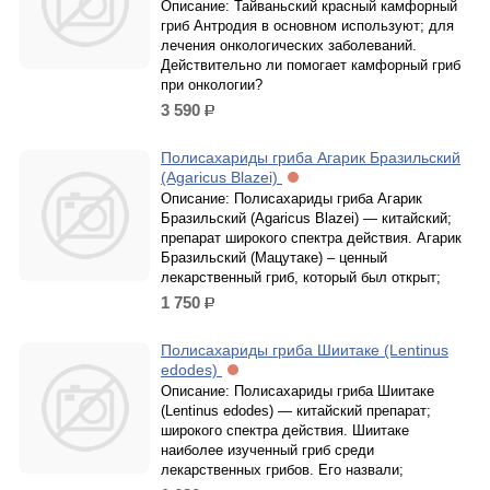
Описание: Тайваньский красный камфорный
гриб Антродия в основном используют; для
лечения онкологических заболеваний.
Действительно ли помогает камфорный гриб
при онкологии?
3 590
р.
Полисахариды гриба Агарик Бразильский
(Agaricus Blazei)
Описание: Полисахариды гриба Агарик
Бразильский (Agaricus Blazei) — китайский;
препарат широкого спектра действия. Агарик
Бразильский (Мацутаке) – ценный
лекарственный гриб, который был открыт;
1 750
р.
Полисахариды гриба Шиитаке (Lentinus
edodes)
Описание: Полисахариды гриба Шиитаке
(Lentinus edodes) — китайский препарат;
широкого спектра действия. Шиитаке
наиболее изученный гриб среди
лекарственных грибов. Его назвали;