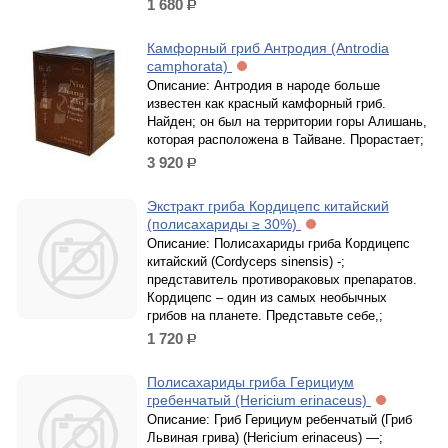
1 680
р.
Камфорный гриб Антродия (Antrodia
camphorata)
Описание: Антродия в народе больше
известен как красный камфорный гриб.
Найден; он был на территории горы Алишань,
которая расположена в Тайване. Прорастает;
3 920
р.
Экстракт гриба Кордицепс китайский
(полисахариды ≥ 30%)
Описание: Полисахариды гриба Кордицепс
китайский (Cordyceps sinensis) -;
представитель противораковых препаратов.
Кордицепс – один из самых необычных
грибов на планете. Представьте себе,;
1 720
р.
Полисахариды гриба Герициум
гребенчатый (Hericium erinaceus)
Описание: Гриб Герициум ребенчатый (Гриб
Львиная грива) (Hericium erinaceus) —;