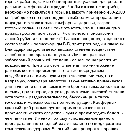
горных районах, самые благоприятные условия для роста и
развития камфорной антродии. Чтобы отыскать эти грибы,
необходимо подняться в горы, на высоту примерно 450-2000
м. Гриб довольно привередлив в выборе мест прорастания:
подходят исключительно камфорные деревья, возраст
которых более 100 лет. Стоит отметить, что в Тайване гриб
признан достоянием страны! Чем полезен тайваньский
лесной рубин и что он лечит? Главные вещества, входящие в
состав гриба - полисахариды B-D, тритерпеноиды и глюканы.
Благодаря им достигается высокая степень воздействия
лечебного препарата на опухоли. Лечение раковых
заболеваний различной степени - основное направление
воздействия. При этом стоит отметить, что уничтожение
раковых клеток происходит не только посредством
воздействия на иммунную и кровеносную систему, но и
напрямую, благодаря апоптозу. Также активно применяется
для лечения и снятия симптомов бронхиальных заболеваний,
анемии, при запорах, артрите, ревматизме, высокой степени
усталости и раздражительности, бессоннице, а также
головных и женских болях при менструации. Камфорный
красный гриб рекомендуется применять в качестве
профилактического средства - лучше предупредить болезнь,
чем лечить ее. Именно поэтому использование данного
препарата является одной из лучших мер по поддержанию
комплексного здоровья.Внешний вид препарата: порошок