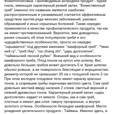
Фомитопсисовые. Производимый антродией продукт - бурая
гниль, имеющая характерный резкий запах. "Божественный
гриб" (именно это название является наиболее
распространенным и узнаваемым) считается эффективным
средством против ряда женских заболеваний, раковых
образований и иных серьезных болезней. Также нередко
применяется в качестве профилактического продукта, так как
не имеет противопоказаний. Вероятно, вам доводилось
ранее слышать об этом популярном грибе и его
чудодейственных особенностях, просто он нередко
"скрывается" под другими именами: "камфорный гриб", "Чжан
ней гу", "гриб Ниу", "niu zhang zhi", "царь долголетия",
"тайваньский лесной рубин". Внешний вид и особенности
камфорного гриба. Плод похож на купол или шляпку. Вес
довольно больших грибов может достигать 5 кг. Края шляпки
обычно ровные, а ее поверхность блестящая и морщинистая,
диаметр которой не превышает 20 см с толщиной около 2 см.
При этом молодое плодовое тело имеет окраску красных
тонов, а созревшие грибы коричнево-желтого цвета. Сам гриб
довольно жесткий ввиду наличия 2 слоев: светлый верхний и
нижний древесных тонов. Характерный резкий запах «царь
долголетия» издает от мякоти. Споры, как и сам гриб,
плотные и имеют два слоя: сверху прозрачные, а внутри
золотого оттенка. Особенности Антродии камфорной. Место
рождения целительного продукта - Тайвань. Именно здесь, в