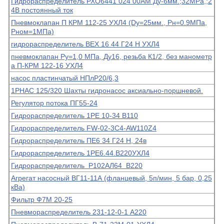
Гидрораспределитель РХО6441 024 00АМ Ду-6мм.;32МРа,;2
4В постоянный ток
Пневмоклапан П КРМ 112-25 УХЛ4 (Dу=25мм., Рн=0.9МПа,
Рном=1МПа)
гидрораспределитель ВЕХ 16 44 Г24 Н УХЛ4
пневмоклапан Ру=1,0 МПа, Ду16, резьба К1/2, без манометр
а П-КРМ 122-16 УХЛ4
насос пластинчатый НПлР20/6,3
1РНАС 125/320 Шахты гидронасос аксиально-поршневой.
Регулятор потока ПГ55-24
Гидрораспределитель 1РЕ 10-34 В110
Гидрораспределитель FW-02-3C4-AW110Z4
Гидрораспределитель ПЕ6 34 Г24 Н, 24в
Гидрораспределитель 1РЕ6.44.В220УХЛ4
Гидрораспределитель Р102АЛ64 В220
Агрегат насосный ВГ11-11А (фланцевый, 5п/мин, 5 бар, 0,25
кВа)
Фильтр Ф7М 20-25
Пневмораспределитель 231-12-0-1 А220