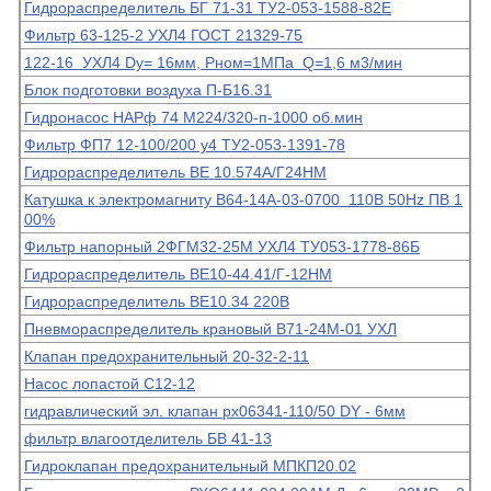
Гидрораспределитель БГ 71-31 ТУ2-053-1588-82Е
Фильтр 63-125-2 УХЛ4 ГОСТ 21329-75
122-16 УХЛ4 Dy= 16мм, Рном=1МПа Q=1,6 м3/мин
Блок подготовки воздуха П-Б16.31
Гидронасос НАРф 74 М224/320-п-1000 об.мин
Фильтр ФП7 12-100/200 у4 ТУ2-053-1391-78
Гидрораспределитель ВЕ 10.574А/Г24НМ
Катушка к электромагниту В64-14А-03-0700 110В 50Hz ПВ 1
00%
Фильтр напорный 2ФГМ32-25М УХЛ4 ТУ053-1778-86Б
Гидрораспределитель ВЕ10-44.41/Г-12НМ
Гидрораспределитель ВЕ10.34 220В
Пневмораспределитель крановый В71-24М-01 УХЛ
Клапан предохранительный 20-32-2-11
Насос лопастой С12-12
гидравлический эл. клапан рх06341-110/50 DY - 6мм
фильтр влагоотделитель БВ 41-13
Гидроклапан предохранительный МПКП20.02