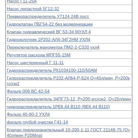
Насос Г11-25А
Насос лопастной 5Г12-32
Пневмораспределитель У7124 24В пост.
Гидроклапан ПБГ54-22 без модернизации
Клапан гидравлический ВГ 53-34 МУХЛ 4
Гидрозолотник 1Р202-АЛ4-34Г2НМ УХЛ4
Переключатель манометра ПМ2-2-С320 ухл4
Регулятор расхода МПГ55-15М
Насос шестеренный Г 11-11
Гидрораспределитель РХ1034100-110/50АМ
Гилрораспределитель Р102-АЛ64-Р-Б24 Q=40л/мин, Р=200к
гс/см2
Фильтр 008 ВС 42-54
Гидрораспределитель 34ПГ73-12, Р=200 кгс/см2, Q=20л/мин
гидрораспределитель 1РЕ6.44.В110 (ВЕ6.44 В110)
Фильтр 40-80-2 УХЛ4
фильтр грубой очистки Г41-14
Клапан предохранительный 10-200-1-11 ГОСТ 21148-75 (Q=
40л/мин Р20Мпа)