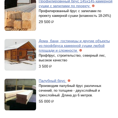
Профилировнный брус 145х145 камерной
сушки с запилами по проекту
Профилированный брус с запилами по
проекту камерной сушки (влажность 18-24%)
29 500
р.
Дома, бани, гостиницы и другие объекты
из профбруса камерной сушки любой
площади и сложности
Профбрус, строительство, северный лес,
высокое качество
3 500
р.
Палубный брус
Производим палубный брус различных
сечений, по толщине - двухслойный и
трехслойный. Длина до 6 метров.
55 000
р.