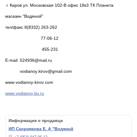
г. Киров ул. Московская 102-В офис 18к3 ТК Планета
магазин "Водяной"
тел/факс 8(8332) 263-262
77-06-12
455-231
Е-
mail
: 524936@
mail
.
ru
vodianoy
.
kirov
@
gmail
.
com
www
.
vodianoy
-
kirov
.
com
www
.
vodianoy
.
tiu
.
ru
Информация о продавце
ИП Скорнякова Е. А "Водяной