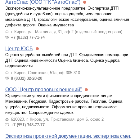
АвтоСпас (ООО "ГК "АвтоСпас")
Экспертно-консультационное предприятие. Экспертиза ДТП
(досудебная и судебная): оценка ущерба, исследование
механизма ДТП, трасологическое исследование, оценка влияния
дефекта дороги. Оценка имущества
г. Киров, ул. Маклина, д.31, оф.2 (отдельный вход справа)
+7 (8332) 77-71-74
Центр ЮСБ
Оценка ущерба автомобилей при ДТП Юридическая помощь при
ДТП Оценка недвижимости Оценка бизнеса. Оценка ущерба
недвижимости.
г. Киров, Советская, 51а, оф.305-310
8 (8332) 32-20-20
ООО "Центр правовых решений"
Юридические услуги физическим и юридическим лицам.
Межевание. Геодезия. Кадастровые работы. Техплан. Оценка
ущерба, недвижимости. Оформление прав на недвижимое
имущество. Сопровождение сделок.
610020, г. Киров, ул. Пристанская, дом 6, офис 2
+7 (951) 348-77-77
Экспертиза проектной документации, экспертиза смет,