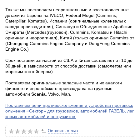
Так же мы поставляем неоригинальные и восстановленные
детали из Европы на IVECO, Federal Mogul (Cummins,
Caterpillar, Komatsu), Испании (оригинальные коленвалы с
завода производителя), Сингапур и Объединенные Арабские
Эмираты (Mercedes(грузовой), Cummins, Komatsu и Hitachi
оригинал и неороигинал), Китай (только оригинал Cummins от
(Chongqing Cummins Engine Company и DongFeng Cummins
Engine Co.)
Срок поставки запчастей из США и Китая составляет от 10 до
30 дней, в зависимости от способа доставки (самолетом или
морским контейнером).
Поставляем оригинальные запасные части и их аналоги
финского и европейского производства на грузовые
автомобили
Scania
,
Volvo
,
Man
.
Поставляем цепи противоскольжения и устройства противоск
ольжения «Сектор» для грузовиков, автомобилей ГАЗЕЛЬ, лег
ковых автомобилей и погрузчиков.
Оставить отзыв