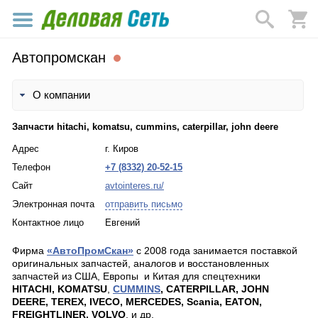
Автопромскан
О компании
Запчасти hitachi, komatsu, cummins, caterpillar, john deere
Адрес
г. Киров
Телефон
+7 (8332) 20-52-15
Сайт
avtointeres.ru/
Электронная почта
отправить письмо
Контактное лицо
Евгений
Фирма
«АвтоПромСкан»
с 2008 года занимается поставкой
оригинальных запчастей, аналогов и восстановленных
запчастей из США, Европы
и Китая для спецтехники
HITACHI
, KOMATSU
,
CUMMINS
, CATERPILLAR,
JOHN
DEERE
,
TEREX
, IVECO, MERCEDES,
Scania
,
EATON
,
FREIGHTLINER
,
VOLVO
, и др.